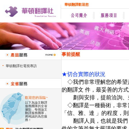
華頓翻譯歡迎您
事前提醒
華頓翻譯社電視專訪
★切合實際的狀況
◇我們非常理解您的希望
的翻譯文 件，最妥善的方
劃與安排，提前洽詢、並
歡迎您的蒞臨~
以下為論文翻譯
◇翻譯是一種藝術，非常
服務團隊的全省
據點，每個論文
「信、雅、達 」的程度，
翻譯服務團隊，
將竭誠的為您服
翻譯人員，也就是我們；
務！
件的文筆並無太嚴謹的要求